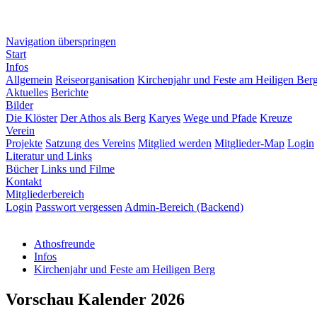
Navigation überspringen
Start
Infos
Allgemein
Reiseorganisation
Kirchenjahr und Feste am Heiligen Ber
Aktuelles
Berichte
Bilder
Die Klöster
Der Athos als Berg
Karyes
Wege und Pfade
Kreuze
Verein
Projekte
Satzung des Vereins
Mitglied werden
Mitglieder-Map
Login
Literatur und Links
Bücher
Links und Filme
Kontakt
Mitgliederbereich
Login
Passwort vergessen
Admin-Bereich (Backend)
Athosfreunde
Infos
Kirchenjahr und Feste am Heiligen Berg
Vorschau Kalender 2026