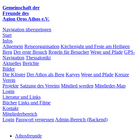
Gemeinschaft der
Freunde des
Agion Oros Athos e.V.
Navigation überspringen
Start
Infos
Allgemein
Reiseorganisation
Kirchenjahr und Feste am Heiligen
Berg
Der erste Besuch
Regeln für Besucher
Wege und Pfade
GPS-
Navigation
Thessaloniki
Aktuelles
Berichte
Bilder
Die Klöster
Der Athos als Berg
Karyes
Wege und Pfade
Kreuze
Verein
Projekte
Satzung des Vereins
Mitglied werden
Mitglieder-Map
Login
Literatur und Links
Bücher
Links und Filme
Kontakt
Mitgliederbereich
Login
Passwort vergessen
Admin-Bereich (Backend)
Athosfreunde