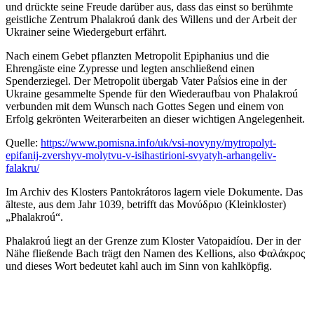
und drückte seine Freude darüber aus, dass das einst so berühmte
geistliche Zentrum Phalakroú dank des Willens und der Arbeit der
Ukrainer seine Wiedergeburt erfährt.
Nach einem Gebet pflanzten Metropolit Epiphanius und die
Ehrengäste eine Zypresse und legten anschließend einen
Spenderziegel. Der Metropolit übergab Vater Paΐsios eine in der
Ukraine gesammelte Spende für den Wiederaufbau von Phalakroú
verbunden mit dem Wunsch nach Gottes Segen und einem von
Erfolg gekrönten Weiterarbeiten an dieser wichtigen Angelegenheit.
Quelle:
https://www.pomisna.info/uk/vsi-novyny/mytropolyt-
epifanij-zvershyv-molytvu-v-isihastirioni-svyatyh-arhangeliv-
falakru/
Im Archiv des Klosters Pantokrátoros lagern viele Dokumente. Das
älteste, aus dem Jahr 1039, betrifft das
Μονύδριο
(Kleinkloster)
„Phalakroú“.
Phalakroú liegt an der Grenze zum Kloster Vatopaidíou. Der in der
Nähe fließende Bach trägt den Namen des Kellions, also
Φαλάκρος
und dieses Wort bedeutet kahl auch im Sinn von kahlköpfig.