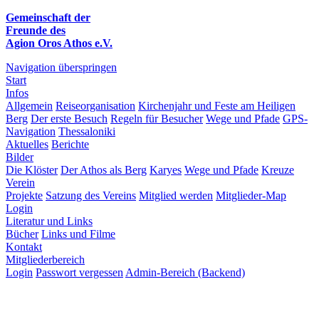
Gemeinschaft der
Freunde des
Agion Oros Athos e.V.
Navigation überspringen
Start
Infos
Allgemein
Reiseorganisation
Kirchenjahr und Feste am Heiligen
Berg
Der erste Besuch
Regeln für Besucher
Wege und Pfade
GPS-
Navigation
Thessaloniki
Aktuelles
Berichte
Bilder
Die Klöster
Der Athos als Berg
Karyes
Wege und Pfade
Kreuze
Verein
Projekte
Satzung des Vereins
Mitglied werden
Mitglieder-Map
Login
Literatur und Links
Bücher
Links und Filme
Kontakt
Mitgliederbereich
Login
Passwort vergessen
Admin-Bereich (Backend)